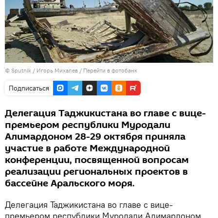
©
Sputnik
/ Игорь Михалев
/
Перейти в фотобанк
Подписаться
Делегация Таджикистана во главе с вице-
премьером республики Муродали
Алимардоном 28-29 октября приняла
участие в работе Международной
конференции, посвященной вопросам
реализации региональных проектов в
бассейне Аральского моря.
Делегация Таджикистана во главе с вице-
премьером республики Муродали Алимардоном