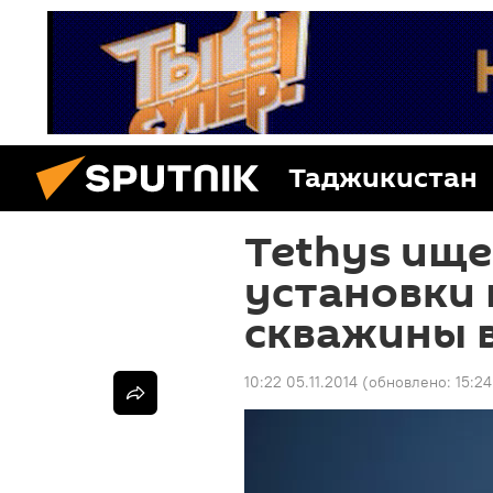
Таджикистан
Tethys ище
установки
скважины 
10:22 05.11.2014
(обновлено:
15:24