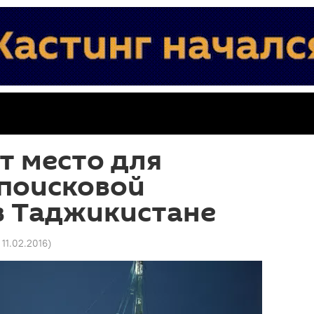
т место для
 поисковой
в Таджикистане
 11.02.2016
)