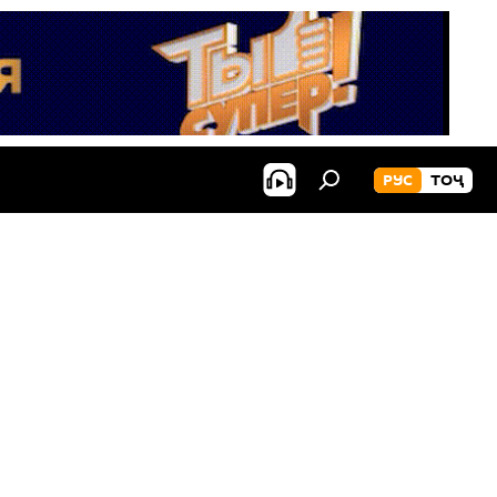
РУС
ТОҶ