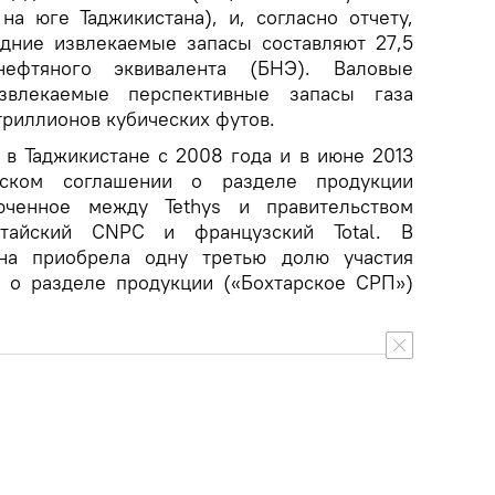
а юге Таджикистана), и, согласно отчету,
дние извлекаемые запасы составляют 27,5
ефтяного эквивалента (БНЭ). Валовые
звлекаемые перспективные запасы газа
триллионов кубических футов.
т в Таджикистане с 2008 года и в июне 2013
ском соглашении о разделе продукции
юченное между Tethys и правительством
итайский CNPC и французский Total. В
она приобрела одну третью долю участия
 о разделе продукции («Бохтарское СРП»)