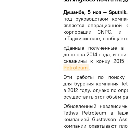
Душанбе, 5 ноя — Sputnik.
под руководством компан
является операционной к
корпорации CNPC, и ф
в Таджикистане, сообщаетс
«Данные полученные в р
до конца 2014 года, и он
скважины к концу 2015 
Petroleum
.
Эти работы по поиску 
для бурения компания Te
в 2012 году, однако по о
осуществить этот объём ра
Обновленный независимы
Tethys Petroleum в Тад
компанией Gustavson Asso
компании охватывают пло