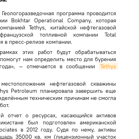
Геологоразведочная программа проводится
ии Bokhtar Operational Company, которая
омпанией Tethys, китайской нефтегазовой
ранцузской топливной компании Total
я в пресс-релизе компании.
амках этих работ будут обрабатываться
и помогут нам определить место для бурения
года», — отмечается в сообщении
Tethys 
местоположения нефтегазовой скважины
thys Petroleum планировала завершить еще
пределённым техническим причинам не смогла
бот.
й отчет о ресурсах, касающийся активов
жикистане был подготовлен американской
ciates в 2012 году. Судя по нему, активы
щадь 35000 кв. км (лицензионный участок