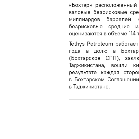
«Бохтар» расположенный н
валовые безрисковые сре
миллиардов баррелей н
безрисковые средние и
оцениваются в объеме 114 
Tethys Petroleum работае
года в долю в Бохтар
(Бохтарское СРП), закл
Таджикистана, вошли к
результате каждая стор
в Бохтарском Соглашении
в Таджикистане.