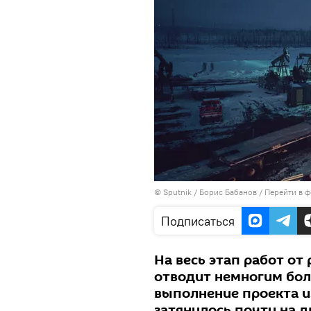
©
Sputnik
/ Борис Бабанов
/
Перейти в 
Подписаться
На весь этап работ от
отводит немногим боле
выполнение проекта и
затянулось почти на д