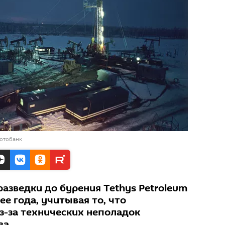
фотобанк
 разведки до бурения Tethys Petroleum
е года, учитывая то, что
з-за технических неполадок
ва.