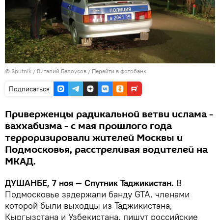
©
Sputnik
/ Виталий Белоусов
/
Перейти в фотобанк
Подписаться
Приверженцы радикальной ветви ислама -
ваххабизма - с мая прошлого года
терроризировали жителей Москвы и
Подмосковья, расстреливая водителей на
МКАД.
ДУШАНБЕ, 7 ноя — Спутник Таджикистан.
В
Подмосковье задержали банду GTA, членами
которой были выходцы из Таджикистана,
Кыргызстана и Узбекистана, пишут российские