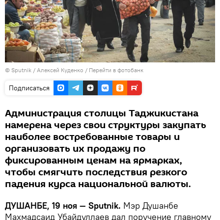
©
Sputnik
/ Алексей Куденко
/
Перейти в фотобанк
Подписаться
Администрация столицы Таджикистана
намерена через свои структуры закупать
наиболее востребованные товары и
организовать их продажу по
фиксированным ценам на ярмарках,
чтобы смягчить последствия резкого
падения курса национальной валюты.
ДУШАНБЕ, 19 ноя — Sputnik.
Мэр Душанбе
Махмадсаид Убайдуллаев дал поручение главному