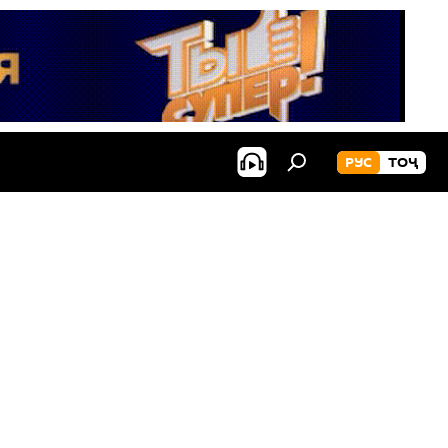
РУС
ТОҶ