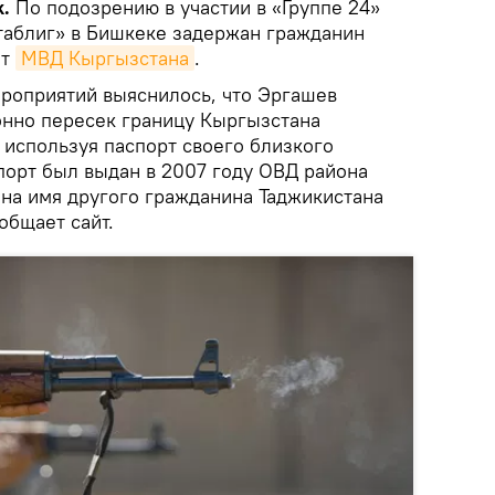
.
По подозрению в участии в «Группе 24»
таблиг» в Бишкеке задержан гражданин
йт
МВД Кыргызстана
.
роприятий выяснилось, что Эргашев
конно пересек границу Кыргызстана
 используя паспорт своего близкого
порт был выдан в 2007 году ОВД района
на имя другого гражданина Таджикистана
общает сайт.