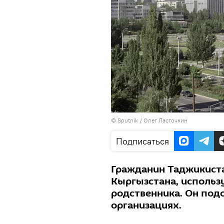
©
Sputnik
/ Олег Ласточкин
Подписаться
Гражданин Таджикиста
Кыргызстана, использу
родственника. Он под
организациях.