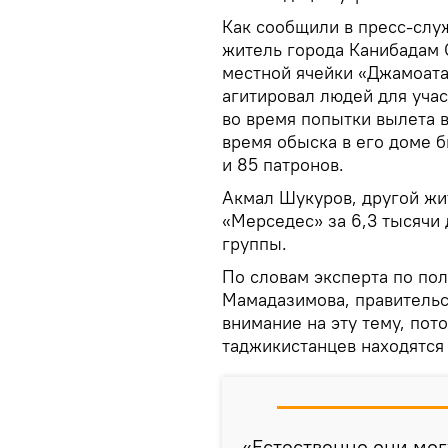
Как сообщили в пресс-слу
житель города Канибадам 
местной ячейки «Джамоат
агитировал людей для уча
во время попытки вылета 
время обыска в его доме б
и 85 патронов.
Акмал Шукуров, другой жи
«Мерседес» за 6,3 тысячи 
группы.
По словам эксперта по по
Мамадазимова, правительс
внимание на эту тему, пот
таджикистанцев находятся 
«Естественно они мог