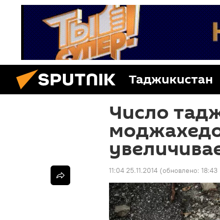
Таджикистан
Число тад
моджахедо
увеличива
11:04 25.11.2014
(обновлено:
18:43