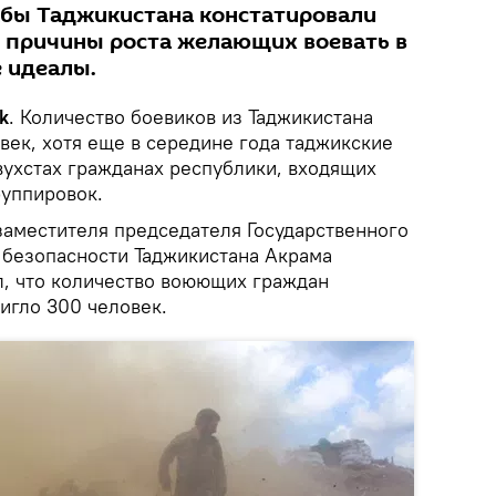
жбы Таджикистана констатировали
яя причины роста желающих воевать в
е идеалы.
k
. Количество боевиков из Таджикистана
век, хотя еще в середине года таджикские
ухстах гражданах республики, входящих
руппировок.
заместителя председателя Государственного
 безопасности Таджикистана Акрама
, что количество воюющих граждан
игло 300 человек.