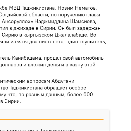
жбе МВД Таджикистана, Нозим Нематов,
Согдийской области, по поручению главы
а Ансоруллох» Наджмиддина Шамсиева,
стия в джихаде в Сирии. Он был задержан
в Сирию в кыргызском Джалалабаде. Во
ыли изъяты два пистолета, один глушитель,
тель Канибадама, продал свой автомобиль
долларов и вложил деньги в казну этой
литическим вопросам Абдугани
тво Таджикистана обращает особое
ому что, по разным данным, более 600
в Сирии.
ут вернуться в Таджикистан