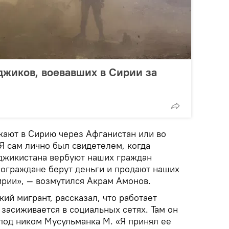
джиков, воевавших в Сирии за
жают в Сирию через Афганистан или во
Я сам лично был свидетелем, когда
аджикистана вербуют наших граждан
сограждане берут деньги и продают наших
ирии», — возмутился Акрам Амонов.
ий мигрант, рассказал, что работает
 засиживается в социальных сетях. Там он
под ником Мусульманка М. «Я принял ее