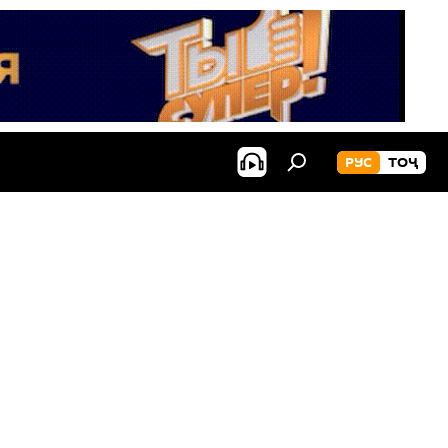
РУС
ТОҶ