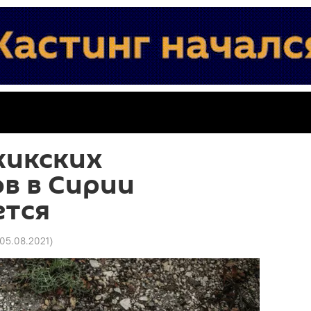
жикских
в в Сирии
ется
 05.08.2021
)