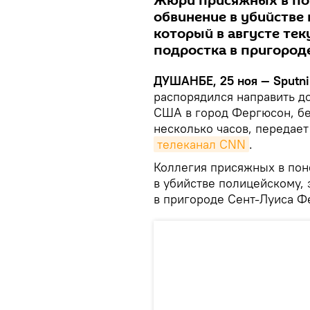
Жюри присяжных в по
обвинение в убийстве
который в августе те
подростка в пригород
ДУШАНБЕ, 25 ноя — Sputni
распорядился направить д
США в город Фергюсон, бе
несколько часов, передает
телеканал CNN
.
Коллегия присяжных в пон
в убийстве полицейскому, 
в пригороде Сент-Луиса Ф