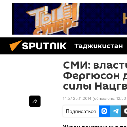
Таджикистан
СМИ: власт
Фергюсон 
силы Нацг
14:57 25.11.2014
(обновлено:
12:53
Подписаться