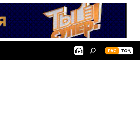
РУС
ТОҶ