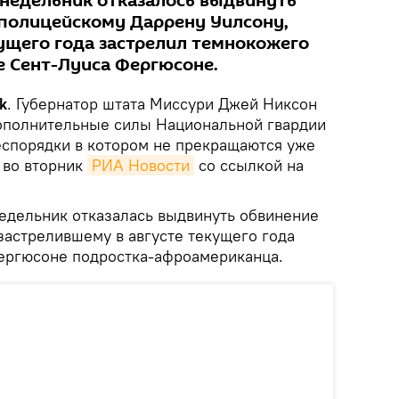
недельник отказалось выдвинуть
 полицейскому Даррену Уилсону,
кущего года застрелил темнокожего
е Сент-Луиса Фергюсоне.
k
. Губернатор штата Миссури Джей Никсон
ополнительные силы Национальной гвардии
спорядки в котором не прекращаются уже
 во вторник
РИА Новости
со ссылкой на
едельник отказалась выдвинуть обвинение
застрелившему в августе текущего года
ергюсоне подростка-афроамериканца.