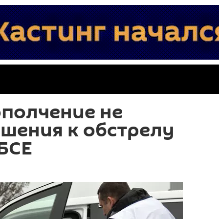
ополчение не
шения к обстрелу
БСЕ