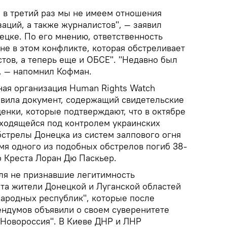
 и в третий раз мы не имеем отношения
аций, а также журналистов", — заявил
ецке. По его мнению, ответственность
не в этом конфликте, которая обстреливает
тов, а теперь еще и ОБСЕ". "Недавно был
, — напомнил Кофман.
ая организация Human Rights Watch
авила документ, содержащий свидетельские
енки, которые подтверждают, что в октябре
аходящейся под контролем украинских
бстрелы Донецка из систем залпового огня
емя одного из подобных обстрелов погиб 38-
о Креста Лоран Дю Паскьер.
еля не признавшие легитимность
та жители Донецкой и Луганской областей
народных республик", которые после
ндумов объявили о своем суверенитете
"Новороссия". В Киеве ДНР и ЛНР