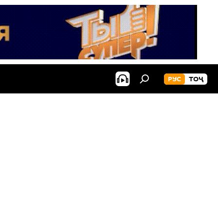
РУС
ТОҶ