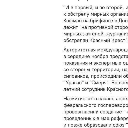
"И в первый, и во второй,
к обстрелу мирных организ
Кофман на брифинге в Дон
лежит "на противной сторо
мирных жителей, журналис
обстрелян Красный Крест"
Авторитетная международн
в середине ноября предст
показания и экспертные оц
со стороны территории, н
силовиков, происходили о
"Ураган" и "Смерч". Во вр
летний сотрудник Красног
На митингах в начале апр
февральского госпереворо
провозгласили создание "
проведенных в мае рефере
и позже образовали союз 