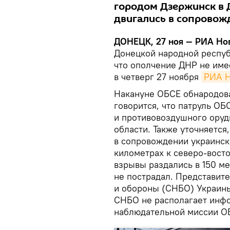
городом Дзержинск в 
двигались в сопровож
ДОНЕЦК, 27 ноя — РИА Нов
Донецкой народной респуб
что ополчение ДНР не име
в четверг 27 ноября
РИА Н
Накануне ОБСЕ обнародова
говорится, что патруль ОБ
и противовоздушного оруд
области. Также уточняется
в сопровождении украинск
километрах к северо-восто
взрывы раздались в 150 м
не пострадал. Представит
и обороны (СНБО) Украины
СНБО не располагает инфо
наблюдательной миссии О