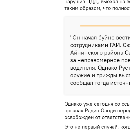
нарушив ПДД, выехал на в
таким образом, что полно
"Он начал буйно вест
сотрудниками ГАИ. Сю
Айнинского района С
за неправомерное по
водителя. Однако Рус
оружие и трижды выст
сообщал тогда источ
Однако уже сегодня со сс
органах Радио Озоди пере
освобожден от ответствен
Это не первый случай, ко