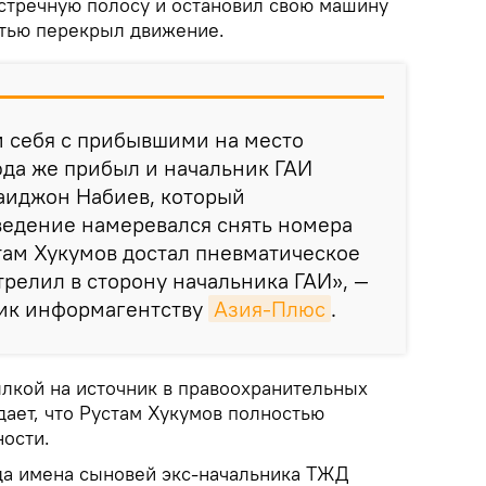
стречную полосу и остановил свою машину
стью перекрыл движение.
и себя с прибывшими на место
да же прибыл и начальник ГАИ
аиджон Набиев, который
ведение намеревался снять номера
там Хукумов достал пневматическое
релил в сторону начальника ГАИ», —
ник информагентству
Азия-Плюс
.
ылкой на источник в правоохранительных
дает, что Рустам Хукумов полностью
ности.
гда имена сыновей экс-начальника ТЖД