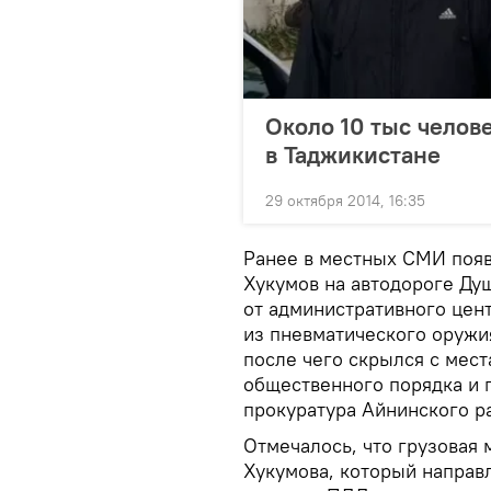
Около 10 тыс челов
в Таджикистане
29 октября 2014, 16:35
Ранее в местных СМИ появ
Хукумов на автодороге Ду
от административного цен
из пневматического оружи
после чего скрылся с мес
общественного порядка и 
прокуратура Айнинского ра
Отмечалось, что грузовая
Хукумова, который направ