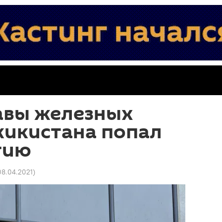
авы железных
жикистана попал
тию
08.04.2021
)