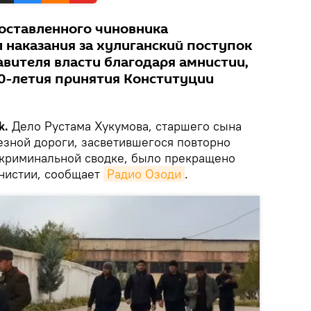
оставленного чиновника
 наказания за хулиганский поступок
авителя власти благодаря амнистии,
20-летия принятия Конституции
k.
Дело Рустама Хукумова, старшего сына
езной дороги, засветившегося повторно
в криминальной сводке, было прекращено
мнистии, сообщает
Радио Озоди
.