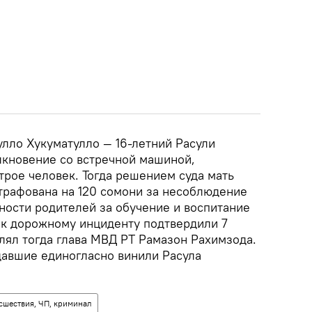
ло Хукуматулло — 16-летний Расули
кновение со встречной машиной,
 трое человек. Тогда решением суда мать
трафована на 120 сомони за несоблюдение
ности родителей за обучение и воспитание
ь к дорожному инциденту подтвердили 7
лял тогда глава МВД РТ Рамазон Рахимзода.
авшие единогласно винили Расула
сшествия, ЧП, криминал