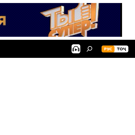
РУС
ТОҶ