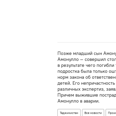
Позже младший сын Амонул
Амонулло — совершил стол
в результате чего погибли
подростка была только ош
норм закона об ответствен
детей. Его непричастност
различных экспертиз, заяв
Причем выжившие пострад
Амонулло в аварии.
Таджикистан
Все новости
Прои