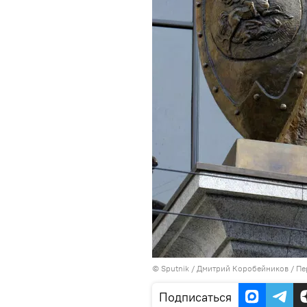
©
Sputnik
/ Дмитрий Коробейников
/
Пе
Подписаться