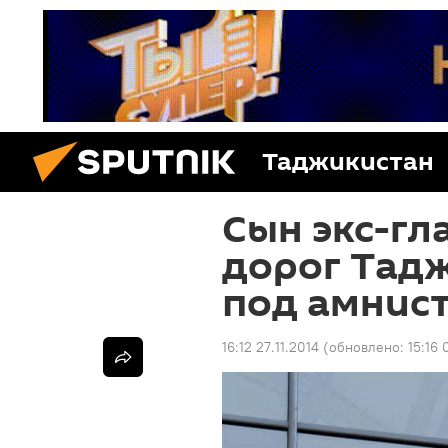
Таджикистан
Сын экс-гл
дорог Тад
под амнис
16:12 27.11.2014
(обновлено:
15:16 