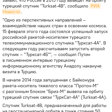
заявил, что Россия в 2015 году выведет на орбиту
турецкий спутник "Turksat-4В", сообщило
РИА 
Новости
.
"Одно из перспективных направлений –
взаимодействие наших стран в освоении космоса.
15 февраля этого года состоялся успешный запуск
российской ракетой-носителем турецкого
телекоммуникационного спутника "Турксат-4А". В
следующем году рассчитываем запустить второй
спутник – "Турксат-4Б"", — сообщил Путин
в письменном интервью турецкому
информационному агентству Анадолу накануне
визита в Турцию.
В начале 2014 года запущенная с Байконура
ракета-носитель тяжелого класса "Протон-М"
с разгонным блоком "Бриз-М" вывела на орбиту
турецкий спутник связи "ТуркСат-4А" (Turksat-4А).
Спутник Turksat-4В, предназначенный для работы
на геостационарной орбите в точке стояния 50