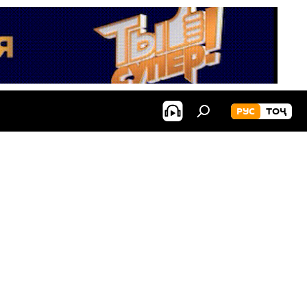
РУС
ТОҶ