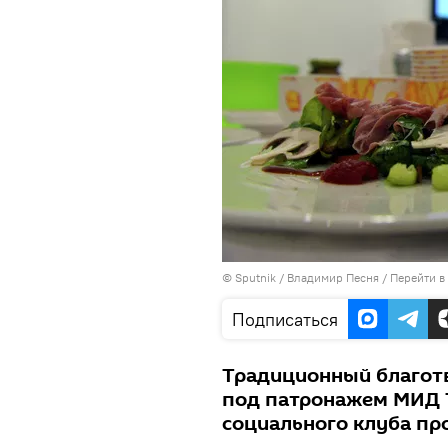
©
Sputnik
/ Владимир Песня
/
Перейти в
Подписаться
Традиционный благот
под патронажем МИД Т
социального клуба пр