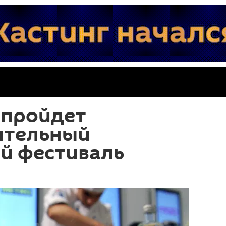
 пройдет
ительный
й фестиваль