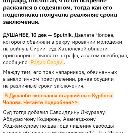
штрафу, посчитав, что он искренне
раскаялся в содеянном, тогда как его
подельники получили реальные сроки
заключения.
ДУШАНБЕ, 10 дек —
Sputnik
.
Давлата Чолова,
которого обвиняли в рекрутировании молодежи
на войну в Сирии, суд Хатлонской области
приговорил к выплате штрафа, а затем освободил,
сообщило
Радио Озоди
.
Между тем, его трех напарников, обвиненных
в аналогичном преступлении, ранее осудили
на различные сроки заключения.
В Душанбе скончался старший сын Курбона 
Чолова. Читайте подробнее>>
Суд тогда добавил Савриддину Джураеву,
Абдурахмону Кодирову, Азаматджону
Ходжамкулову по два года лишения свободы
к ранее объявленным им срокам в 17, 19 и 26 лет