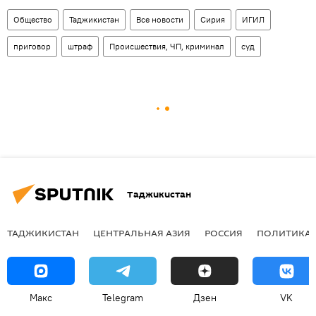
Общество
Таджикистан
Все новости
Сирия
ИГИЛ
приговор
штраф
Происшествия, ЧП, криминал
суд
Таджикистан
ТАДЖИКИСТАН
ЦЕНТРАЛЬНАЯ АЗИЯ
РОССИЯ
ПОЛИТИКА
Макс
Telegram
Дзен
VK