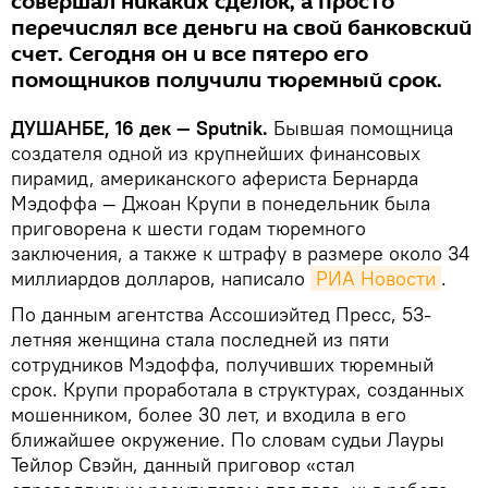
совершал никаких сделок, а просто
перечислял все деньги на свой банковский
счет. Сегодня он и все пятеро его
помощников получили тюремный срок.
ДУШАНБЕ, 16 дек — Sputnik.
Бывшая помощница
создателя одной из крупнейших финансовых
пирамид, американского афериста Бернарда
Мэдоффа — Джоан Крупи в понедельник была
приговорена к шести годам тюремного
заключения, а также к штрафу в размере около 34
миллиардов долларов, написало
РИА Новости
.
По данным агентства Ассошиэйтед Пресс, 53-
летняя женщина стала последней из пяти
сотрудников Мэдоффа, получивших тюремный
срок. Крупи проработала в структурах, созданных
мошенником, более 30 лет, и входила в его
ближайшее окружение. По словам судьи Лауры
Тейлор Свэйн, данный приговор «стал