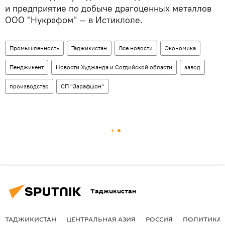
и предприятие по добыче драгоценных металлов
ООО "Нукрафом" — в Истиклоле.
Промышленность
Таджикистан
Все новости
Экономика
Пенджикент
Новости Худжанда и Согдийской области
завод
производство
СП "Зарафшон"
Таджикистан
ТАДЖИКИСТАН
ЦЕНТРАЛЬНАЯ АЗИЯ
РОССИЯ
ПОЛИТИКА