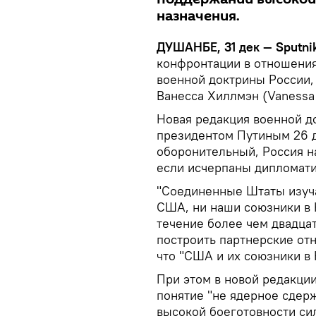
назначения.
ДУШАНБЕ, 31 дек — Sputnik
конфронтации в отношения
военной доктрины России,
Ванесса Хиллмэн (Vanessa 
Новая редакция военной д
президентом Путиным 26 
оборонительный, Россия н
если исчерпаны дипломат
"Соединенные Штаты изуча
США, ни наши союзники в 
течение более чем двадцат
построить партнерские отн
что "США и их союзники в
При этом в новой редакции
понятие "не ядерное сдер
высокой боеготовности си