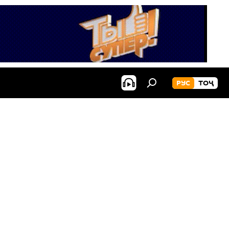
РУС
ТОҶ