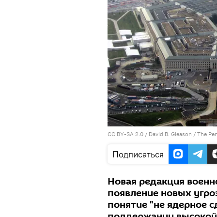
CC BY-SA 2.0
/
David B. Gleason
/ The Pe
Подписаться
Новая редакция военн
появление новых угроз
понятие "не ядерное с
поддержании высокой 