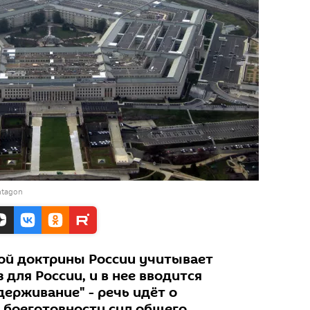
ntagon
ой доктрины России учитывает
 для России, и в нее вводится
держивание" - речь идёт о
боеготовности сил общего