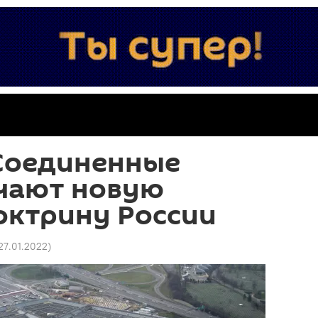
 Соединенные
чают новую
октрину России
 27.01.2022
)