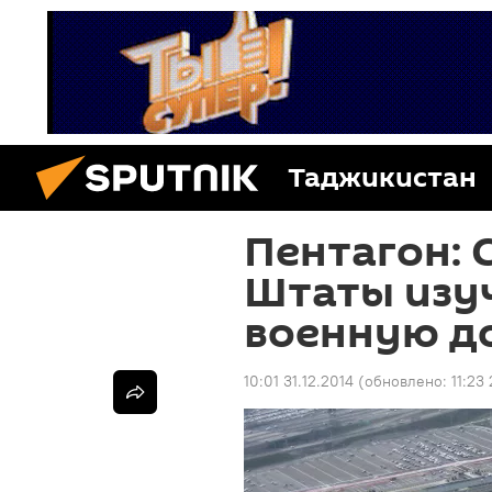
Таджикистан
Пентагон:
Штаты изу
военную д
10:01 31.12.2014
(обновлено:
11:23