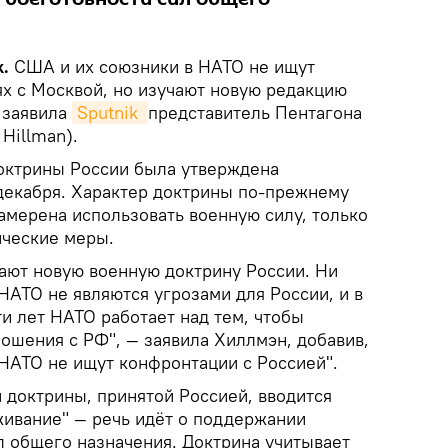
.
США и их союзники в НАТО не ищут
х с Москвой, но изучают новую редакцию
 заявила
Sputnik 
представитель Пентагона
Hillman).
октрины России была утверждена
декабря. Характер доктрины по-прежнему
амерена использовать военную силу, только
ические меры.
ют новую военную доктрину России. Ни
НАТО не являются угрозами для России, и в
и лет НАТО работает над тем, чтобы
ошения с РФ", — заявила Хиллмэн, добавив,
 НАТО не ищут конфронтации с Россией".
 доктрины, принятой Россией, вводится
живание" — речь идёт о поддержании
л общего назначения. Доктрина учитывает