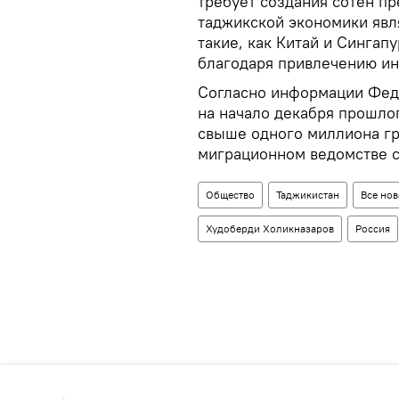
требует создания сотен п
таджикской экономики явл
такие, как Китай и Сингап
благодаря привлечению ин
Согласно информации Фед
на начало декабря прошло
свыше одного миллиона гр
миграционном ведомстве с
Общество
Таджикистан
Все нов
Худоберди Холикназаров
Россия