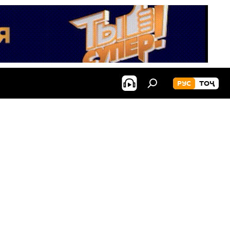
РУС
ТОҶ