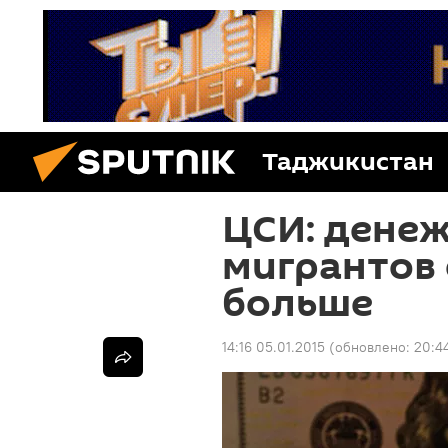
Таджикистан
ЦСИ: дене
мигрантов 
больше
14:16 05.01.2015
(обновлено:
20:4