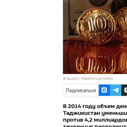
© Sputnik
/
Перейти в фотобанк
Подписаться
В 2014 году объем де
Таджикистан уменьшит
против 4,2 миллиардов
тенденция продолжится