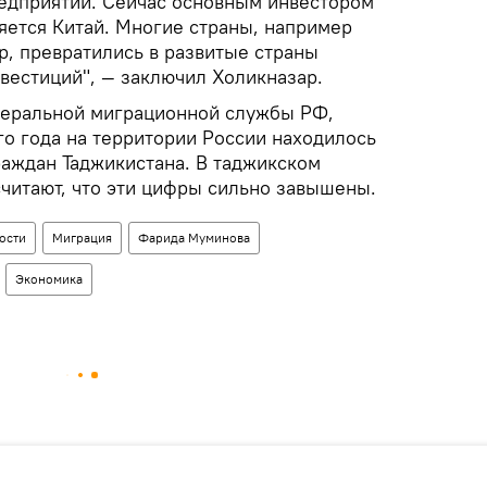
редприятий. Сейчас основным инвестором
яется Китай. Многие страны, например
ур, превратились в развитые страны
вестиций", — заключил Холикназар.
еральной миграционной службы РФ,
го года на территории России находилось
аждан Таджикистана. В таджикском
читают, что эти цифры сильно завышены.
ости
Миграция
Фарида Муминова
Экономика