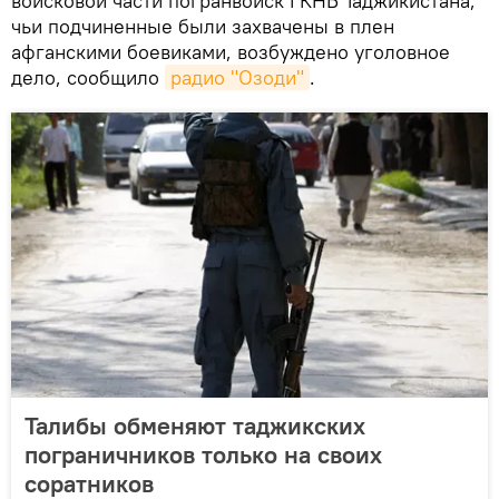
войсковой части погранвойск ГКНБ Таджикистана,
чьи подчиненные были захвачены в плен
афганскими боевиками, возбуждено уголовное
дело, сообщило
радио "Озоди"
.
Талибы обменяют таджикских
пограничников только на своих
соратников