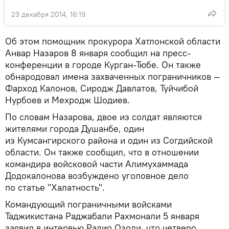
23 декабря 2014, 16:19
Об этом помощник прокурора Хатлонской области
Анвар Назаров 8 января сообщил на пресс-
конференции в городе Курган-Тюбе. Он также
обнародовал имена захваченных пограничников —
Фарход Калонов, Сиродж Давлатов, Туйчибой
Нурбоев и Мехродж Шодиев.
По словам Назарова, двое из солдат являются
жителями города Душанбе, один
из Кумсангирского района и один из Согдийской
области. Он также сообщил, что в отношении
командира войсковой части Алимухаммада
Додокалонова возбуждено уголовное дело
по статье "Халатность".
Командующий пограничными войсками
Таджикистана Раджабали Рахмонали 5 января
заявил в интервью Радио Озоди, что четверо