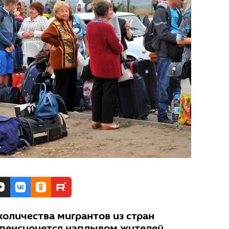
количества мигрантов из стран
мпенсируется наплывом жителей