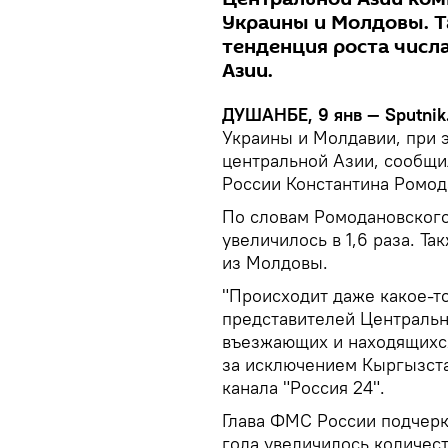
Украины и Молдовы. Т
тенденция роста числ
Азии.
ДУШАНБЕ, 9 янв — Sputnik
Украины и Молдавии, при э
центральной Азии, сообщ
России Константина Ромод
По словам Ромодановского
увеличилось в 1,6 раза. Та
из Молдовы.
"Происходит даже какое-т
представителей Централь
въезжающих и находящихся
за исключением Кыргызста
канала "Россия 24".
Глава ФМС России подчеркн
года увеличилось количес