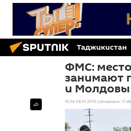
Таджикистан
ФМС: место
занимают 
и Молдовы
15:24 09.01.2015
(обновлено:
17:4