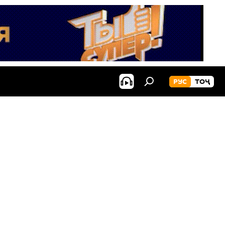
РУС
ТОҶ