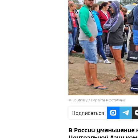
© Sputnik /
/
Перейти в фотобанк
Подписаться
В России уменьшение 
Центральной Азии ко