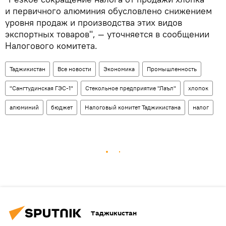
и первичного алюминия обусловлено снижением
уровня продаж и производства этих видов
экспортных товаров", — уточняется в сообщении
Налогового комитета.
Таджикистан
Все новости
Экономика
Промышленность
"Сангтудинская ГЭС-1"
Стекольное предприятие "Лаъл"
хлопок
алюминий
бюджет
Налоговый комитет Таджикистана
налог
Таджикистан