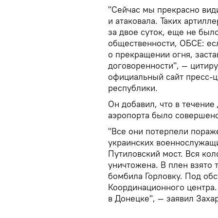
"Сейчас мы прекрасно вид
и атаковала. Таких артилл
за двое суток, еще не был
общественности, ОБСЕ: ес
о прекращении огня, заст
договоренности", — цитир
официальный сайт пресс-ц
республики.
Он добавил, что в течение
аэропорта было совершено
"Все они потерпели пораж
украинских военнослужащи
Путиловский мост. Вся кол
уничтожена. В плен взято 
бомбила Горловку. Под об
Координационного центра.
в Донецке", — заявил Заха