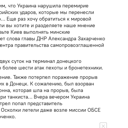
им, что Украина нарушила перемирие
ерийских ударов, которые мы перенесли
о… Еще раз хочу обратиться к мировой
ли вы хотите и разделяете наше мнение
авьте Киев выполнять минские
ует слова главы ДНР Александра Захарченко
ентра правительства самопровозглашенной
 двух суток на терминал донецкого
 более шести атак пехоты и бронетехники.
ение. Также потерпел поражение прорыв
х в Донецк. К сожалению, был взорван
онна, которая шла на прорыв, была
три танкиста… Вчера вечером Украина
стрел попал представитель
 Осколки летели даже возле миссии ОБСЕ
рченко.