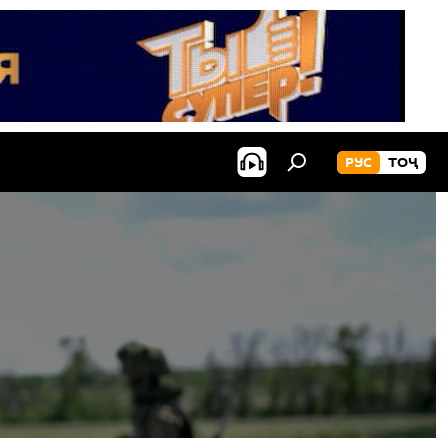
РУС
ТОҶ