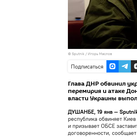
©
Sputnik
/ Игорь Маслов
Подписаться
Глава ДНР обвинил ук
перемирия и атаке Дон
власти Украины выпол
ДУШАНБЕ, 19 янв — Sputnik
республика обвиняет Киев
и призывает ОБСЕ застави
договоренности, сообщае