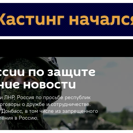
сии по защите
ние новости
 и ЛНР, Россия по просьбе республик
оговоры о дружбе и сотрудничестве.
 Донбасс, в том числе из запрещенного
ления в Россию.