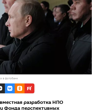
и в фотобанк
овместная разработка НПО
 и Фонда перспективных