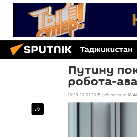
Таджикистан
Путину пок
робота-ав
18:28 20.01.2015
(обновлено:
18:4