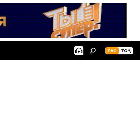
РУС
ТОҶ