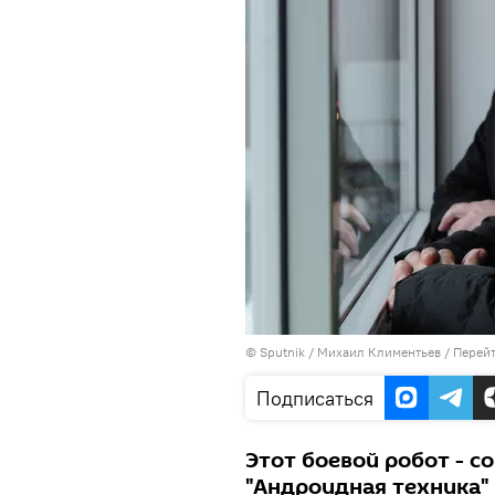
©
Sputnik
/ Михаил Климентьев
/
Перейт
Подписаться
Этот боевой робот - с
"Андроидная техника"