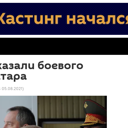
азали боевого
атара
4 05.08.2021
)