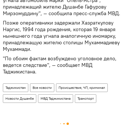
угнала автомобиль марки "Опель-Астра",
принадлежащий жителю Душанбе Гафурову
Мирзомуддину", — сообщила пресс-служба МВД.
Позже оперативники задержали Хазраткулову
Наргис, 1994 года рождения, которая 19 января
нынешнего года угнала аналогичную иномарку,
принадлежащую жителю столицы Мухаммадиеву
Мухаммади.
"По обоим фактам возбуждено уголовное дело,
ведется следствие", — сообщает МВД
Таджикистана.
Таджикистан
Все новости
Происшествия, ЧП, криминал
Новости Душанбе
МВД Таджикистана
Транспорт