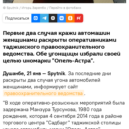
©
Sputnik
/ Игорь Зарембо
/
Перейти в фотобанк
Подписаться
Первые два случая кражи автомашин
женщинами раскрыты оперативниками
таджикского правоохранительного
ведомства. Обе угонщицы избрали своей
целью иномарки "Опель-Астра".
Душанбе, 21 янв — Spytnik
. За последние дни
раскрыты два случая угона автомобилей
женщинами, информирует сайт
правоохранительного ведомства
.
"В ходе оперативно-розыскных мероприятий была
задержана Манзура Турсунова, 1980 года
рождения, которая 4 сентября 2014 года в районе
торгового центра "Садбарг" таджикской столицы