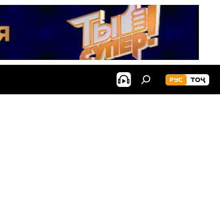
РУС
ТОҶ