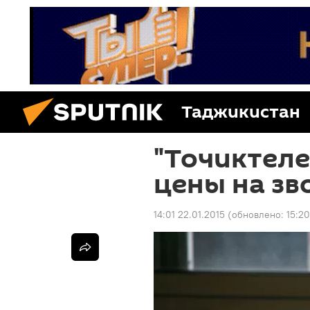
Таджикистан
"Точиктел
цены на зв
14:01 22.01.2015
(обновлено:
15:2