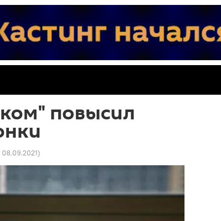
еком" повысил
онки
0 08.09.2021
)