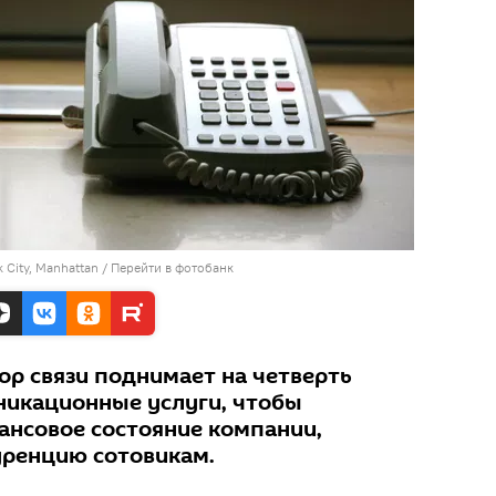
 City, Manhattan
/
Перейти в фотобанк
р связи поднимает на четверть
никационные услуги, чтобы
ансовое состояние компании,
ренцию сотовикам.