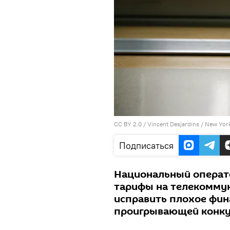
CC BY 2.0
/
Vincent Desjardins
/
New York
Подписаться
Национальный операто
тарифы на телекомму
исправить плохое фин
проигрывающей конку