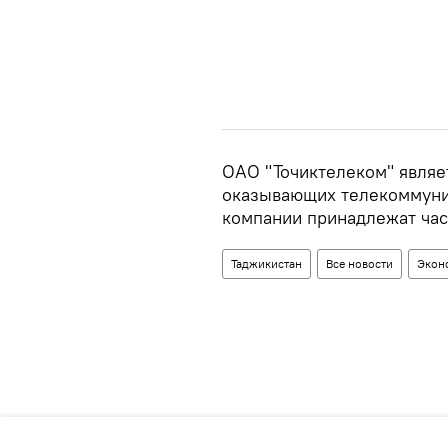
ОАО "Точиктелеком" являе
оказывающих телекоммуник
компании принадлежат час
Таджикистан
Все новости
Экон