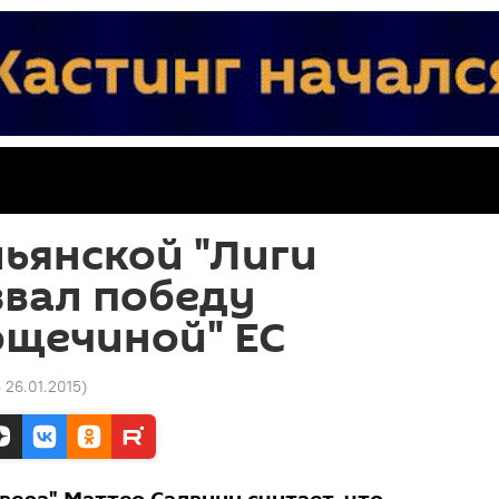
ьянской "Лиги
звал победу
ощечиной" ЕС
8 26.01.2015
)