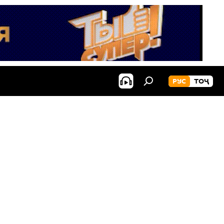
РУС
ТОҶ