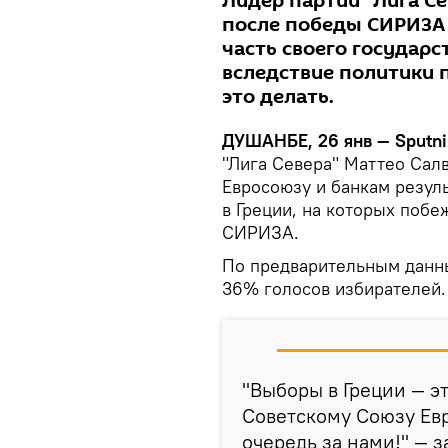
Лидер партии "Лига Се
после победы СИРИЗА 
часть своего государс
вследствие политики 
это делать.
ДУШАНБЕ, 26 янв — Sputni
"Лига Севера" Маттео Сал
Евросоюзу и банкам резул
в Греции, на которых поб
СИРИЗА.
По предварительным данн
36% голосов избирателей.
"Выборы в Греции — э
Советскому Союзу Евр
очередь за нами!" — 