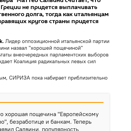
вера" Маттео Салвини считает, что
Греции не придется выплачивать
твенного долга, тогда как итальянцам
правящих кругов страны придется
k.
Лидер оппозиционной итальянской партии
вини назвал "хорошей пощечиной"
ьтаты внеочередных парламентских выборов
еждает Коалиция радикальных левых сил
ым, СИРИЗА пока набирает приблизительно
то хорошая пощечина "Европейскому
о", безработице и банкам. Теперь
заявил Салвини, популярность