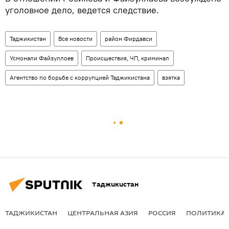
уголовное дело, ведется следствие.
Таджикистан
Все новости
район Фирдавси
Усмонали Файзуллоев
Происшествия, ЧП, криминал
Агентство по борьбе с коррупцией Таджикистана
взятка
Таджикистан
ТАДЖИКИСТАН
ЦЕНТРАЛЬНАЯ АЗИЯ
РОССИЯ
ПОЛИТИКА