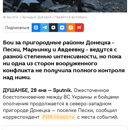
©
Sputnik
/ Геннадий Дубовой
/
Перейти в фотобанк
Подписаться
Бои за пригородные районы Донецка -
Пески, Марьинку и Авдеевку - ведутся с
разной степенью интенсивности, но пока
ни одна из сторон вооруженного
конфликта не получила полного контроля
над ними.
ДУШАНБЕ, 28 янв — Sputnik.
Ожесточенное
боестолкновение между ВС Украины и бойцами
ополчения продолжается в северо-западном
пригороде Донецка — поселке Пески, сообщил
корреспондент
РИА Новости
с места событий.