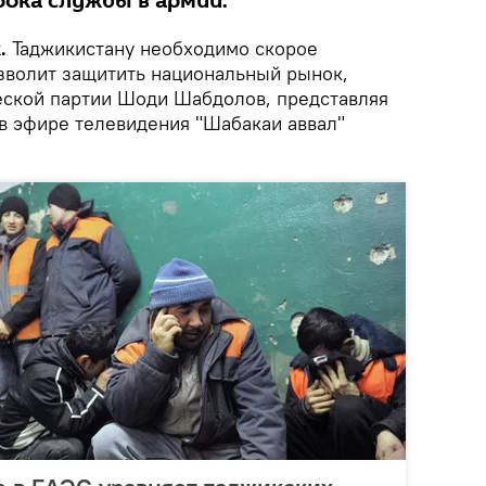
рока службы в армии.
.
Таджикистану необходимо скорое
озволит защитить национальный рынок,
еской партии Шоди Шабдолов, представляя
 эфире телевидения "Шабакаи аввал"