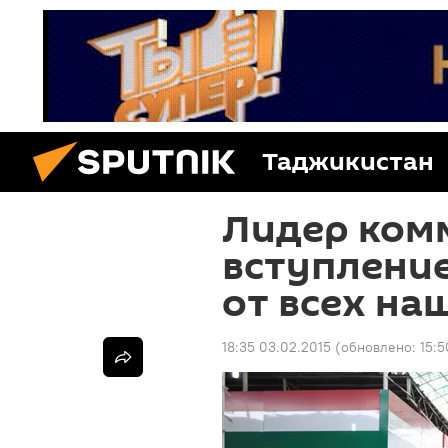
Таджикистан
Лидер ком
вступление
от всех на
18:35 03.02.2015
(обновлено:
15:5