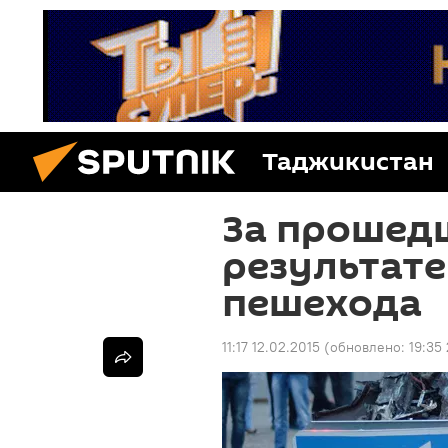
Таджикистан
За прошедш
результате
пешехода
11:17 12.02.2015
(обновлено:
19:35