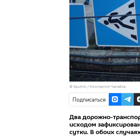
©
Sputnik
/ Константин Чалабов
Подписаться
Два дорожно-транспо
исходом зафиксирован
сутки. В обоих случа