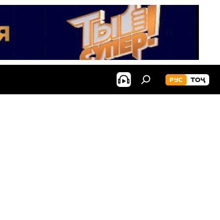
РУС
ТОҶ