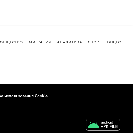
ОБЩЕСТВО
МИГРАЦИЯ
АНАЛИТИКА
СПОРТ
ВИДЕО
И
ка использования Cookie