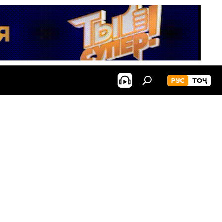
РУС
ТОҶ