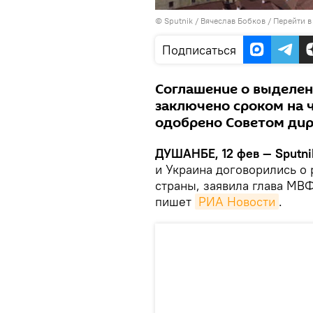
©
Sputnik
/ Вячеслав Бобков
/
Перейти в
Подписаться
Соглашение о выделен
заключено сроком на ч
одобрено Советом ди
ДУШАНБЕ, 12 фев — Sputni
и Украина договорились о
страны, заявила глава МВ
пишет
РИА Новости
.