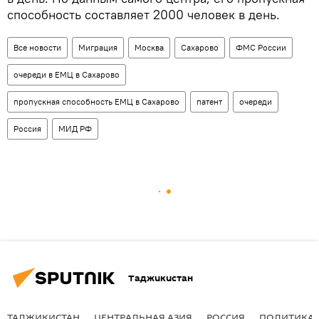
способность составляет 2000 человек в день.
Все новости
Миграция
Москва
Сахарово
ФМС России
очереди в ЕМЦ в Сахарово
пропускная способность ЕМЦ в Сахарово
патент
очереди
Россия
МИД РФ
Таджикистан
ТАДЖИКИСТАН
ЦЕНТРАЛЬНАЯ АЗИЯ
РОССИЯ
ПОЛИТИКА