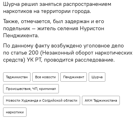
Шурча решил заняться распространением
наркотиков на территории города.
Также, отмечается, был задержан и его
подельник — житель селения Нуристон
Пенджикента.
По данному факту возбуждено уголовное дело
по статье 200 (Незаконный оборот наркотических
средств) УК РТ, проводится расследование.
Таджикистан
Все новости
Пенджикент
Шурча
Происшествия, ЧП, криминал
Новости Худжанда и Согдийской области
АКН Таджикистана
наркотики