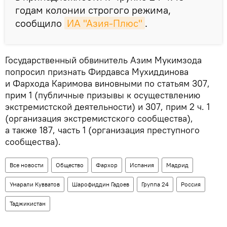
годам колонии строгого режима,
сообщило
ИА "Азия-Плюс"
.
Государственный обвинитель Азим Мукимзода
попросил признать Фирдавса Мухиддинова
и Фархода Каримова виновными по статьям 307,
прим 1 (публичные призывы к осуществлению
экстремистской деятельности) и 307, прим 2 ч. 1
(организация экстремистского сообщества),
а также 187, часть 1 (организация преступного
сообщества).
Все новости
Общество
Фархор
Испания
Мадрид
Умарали Кувватов
Шарофиддин Гадоев
Группа 24
Россия
Таджикистан