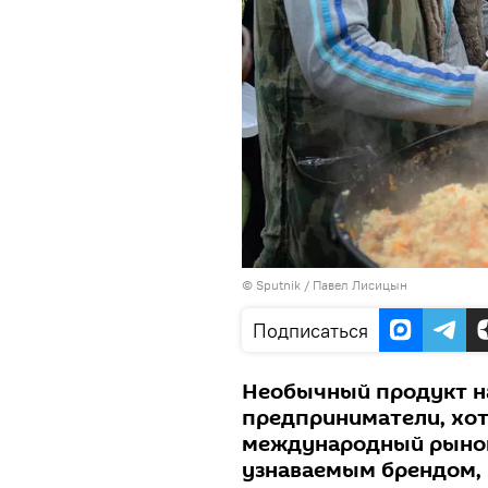
©
Sputnik
/ Павел Лисицын
Подписаться
Необычный продукт н
предприниматели, хотя
международный рынок,
узнаваемым брендом, 