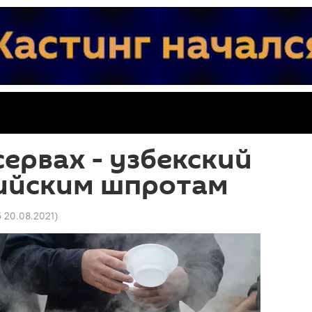
сервах - узбекский
вийским шпротам
5 20.08.2021
)