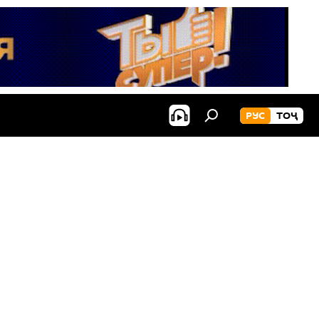
РУС
ТОҶ