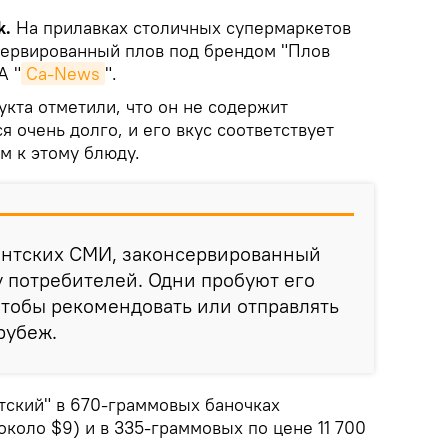
k.
На прилавках столичных супермаркетов
сервированный плов под брендом "Плов
А "
Сa-News
".
кта отметили, что он не содержит
я очень долго, и его вкус соответствует
м к этому блюду.
нтских СМИ, законсервированный
у потребителей. Одни пробуют его
 чтобы рекомендовать или отправлять
рубеж.
тский" в 670-граммовых баночках
около $9) и в 335-граммовых по цене 11 700