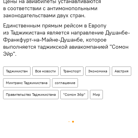
Цены на авиабилеты устанавливаются
в соответствии с антимонопольными
законодательствами двух стран.
Единственным прямым рейсом в Европу
из Таджикистана является направление Душанбе-
Франкфурт-на-Майне-Душанбе, которое
выполняется таджикской авиакомпанией "Сомон
Эйр".
Таджикистан
Все новости
Транспорт
Экономика
Австрия
Минтранс Таджикистана
соглашение
Правительство Таджикистана
"Сомон Эйр"
Мир