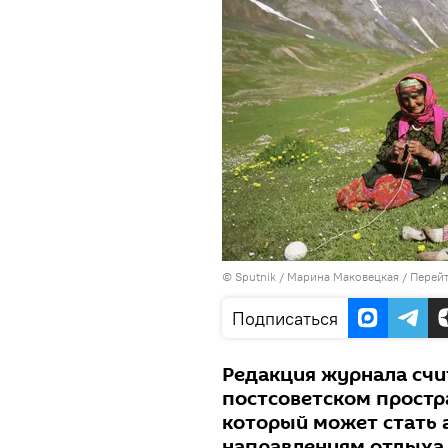
©
Sputnik
/ Марина Маковецкая
/
Перейт
Подписаться
Редакция журнала счи
постсоветском простр
который может стать
направлениям отдыха 