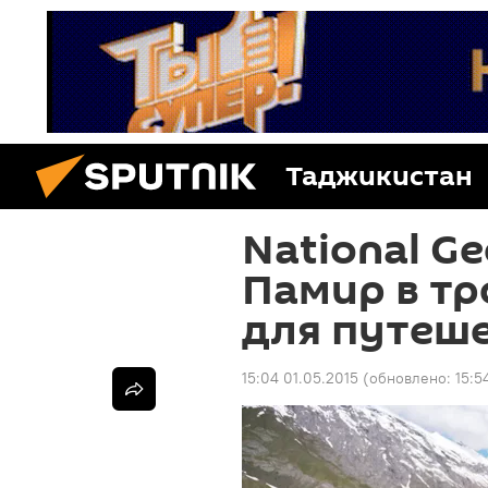
Таджикистан
National G
Памир в тр
для путеш
15:04 01.05.2015
(обновлено:
15:5