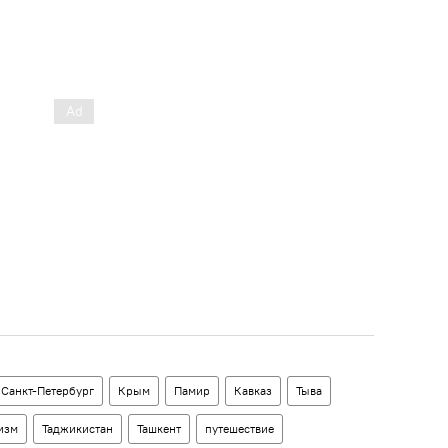
Санкт-Петербург
Крым
Памир
Кавказ
Тыва
изм
Таджикистан
Ташкент
путешествие