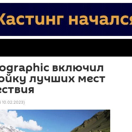
eographic включил
ойку лучших мест
ествия
4 10.02.2023
)