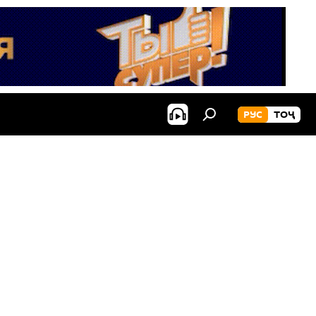
РУС
ТОҶ