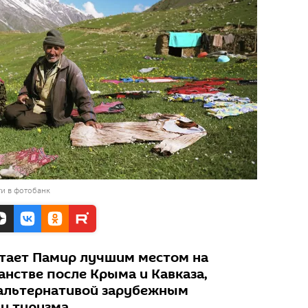
и в фотобанк
тает Памир лучшим местом на
анстве после Крыма и Кавказа,
 альтернативой зарубежным
и туризма.