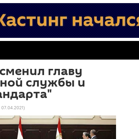
сменил главу
ной службы и
андарта"
4 07.04.2021
)