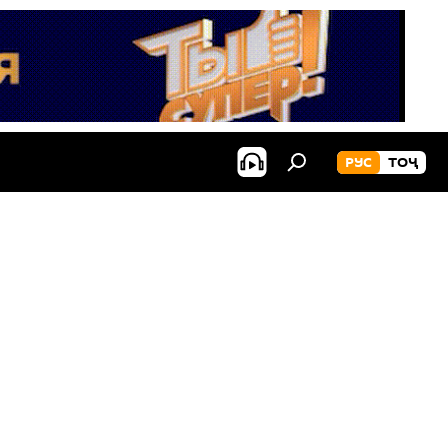
РУС
ТОҶ