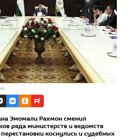
ана
ана Эмомали Рахмон сменил
ов ряда министерств и ведомств
 перестановки коснулись и судебных