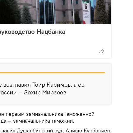
руководство Нацбанка
возглавил Тоир Каримов, а ее
России — Зохир Мирзоев.
ен первым замначальника Таможенной
да — замначальника таможни.
главил Душанбинский суд, Алишо Курбониён