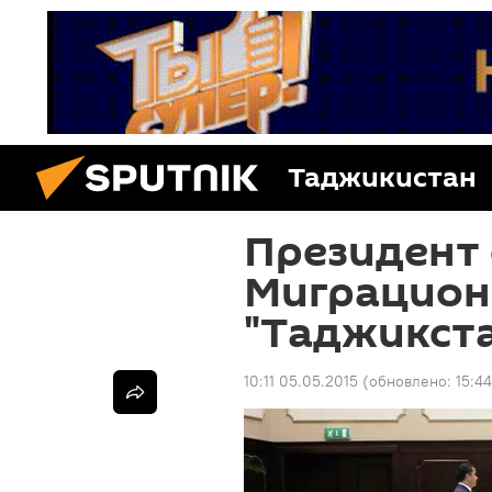
Таджикистан
Президент 
Миграцион
"Таджикст
10:11 05.05.2015
(обновлено:
15:4