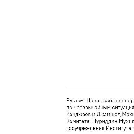
Рустам Шоев назначен пе
по чрезвычайным ситуаци
Кенджаев и Джамшед Махм
Комитета. Нуриддин Мухид
госучреждения Института 