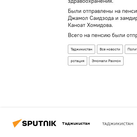
здравоохранения.
Были отправлены на пенс
Джамол Саидзода и замдир
Каноат Хомидова.
Всего на пенсию были отпр
Таджикистан
Все новости
Поли
ротация
Эмомали Рахмон
Таджикистан
ТАДЖИКИСТАН