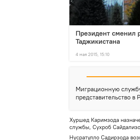
Президент сменил 
Таджикистана
4 мая 2015, 15:10
Миграционную службу 
представительство в 
Хуршед Каримзода назнач
службы, Сухроб Сайдализо
Нусратулло Садирзода воз