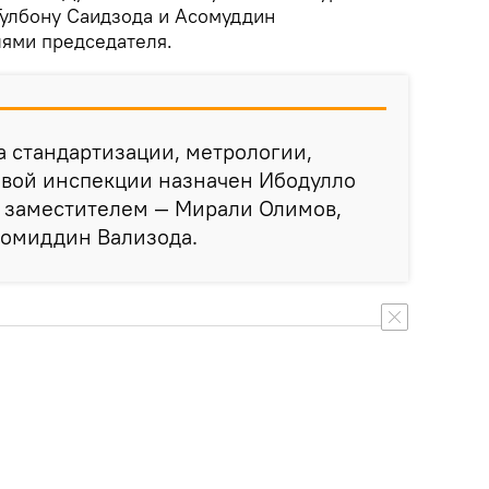
Гулбону Саидзода и Асомуддин
ями председателя.
 стандартизации, метрологии,
овой инспекции назначен Ибодулло
м заместителем — Мирали Олимов,
ромиддин Вализода.