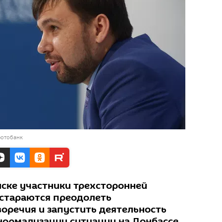
фотобанк
нске участники трехсторонней
стараются преодолеть
речия и запустить деятельность
нормализации ситуации на Донбассе.