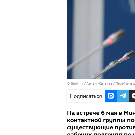
©
Sputnik
/ Артем Житенев
/
Перейти в 
Подписаться
На встрече 6 мая в Ми
контактной группы по
существующие противо
рабочих подгрупп по 