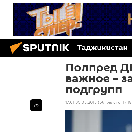
Таджикистан
Полпред ДН
важное – з
подгрупп
17:01 05.05.2015
(обновлено:
17:18