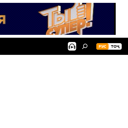
РУС
ТОҶ