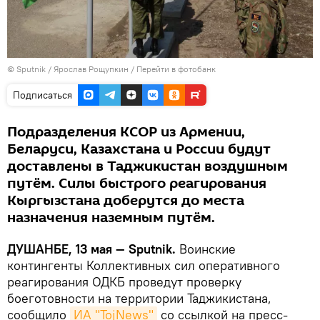
©
Sputnik
/ Ярослав Рощупкин
/
Перейти в фотобанк
Подписаться
Подразделения КСОР из Армении,
Беларуси, Казахстана и России будут
доставлены в Таджикистан воздушным
путём. Силы быстрого реагирования
Кыргызстана доберутся до места
назначения наземным путём.
ДУШАНБЕ, 13 мая — Sputnik.
Воинские
контингенты Коллективных сил оперативного
реагирования ОДКБ проведут проверку
боеготовности на территории Таджикистана,
сообщило
ИА "TojNews"
со ссылкой на пресс-