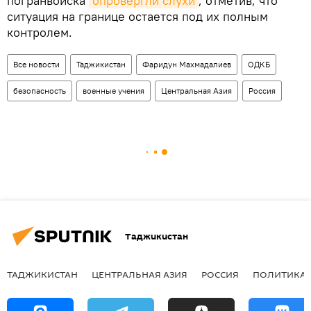
погранвойска
опровергли слухи
, отметив, что
ситуация на границе остается под их полным
контролем.
Все новости
Таджикистан
Фаридун Махмадалиев
ОДКБ
безопасность
военные учения
Центральная Азия
Россия
Таджикистан
ТАДЖИКИСТАН
ЦЕНТРАЛЬНАЯ АЗИЯ
РОССИЯ
ПОЛИТИКА