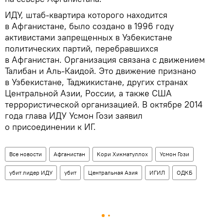
ИДУ, штаб-квартира которого находится
в Афганистане, было создано в 1996 году
активистами запрещенных в Узбекистане
политических партий, перебравшихся
в Афганистан. Организация связана с движением
Талибан и Аль-Каидой. Это движение признано
в Узбекистане, Таджикистане, других странах
Центральной Азии, России, а также США
террористической организацией. В октябре 2014
года глава ИДУ Усмон Гози заявил
о присоединении к ИГ.
Все новости
Афганистан
Кори Хикматуллох
Усмон Гози
убит лидер ИДУ
убит
Центральная Азия
ИГИЛ
ОДКБ