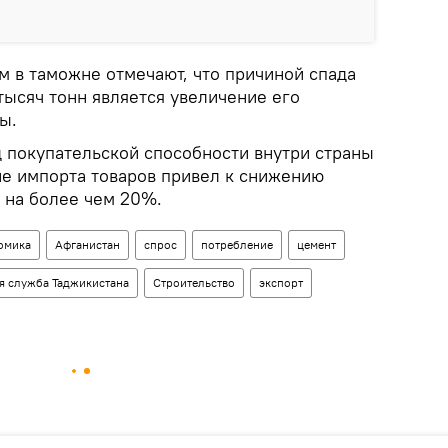
м в таможне отмечают, что причиной спада
тысяч тонн является увеличение его
ы.
д покупательской способности внутри страны
ие импорта товаров привел к снижению
 на более чем 20%.
омика
Афганистан
спрос
потребление
цемент
я служба Таджикистана
Строительство
экспорт