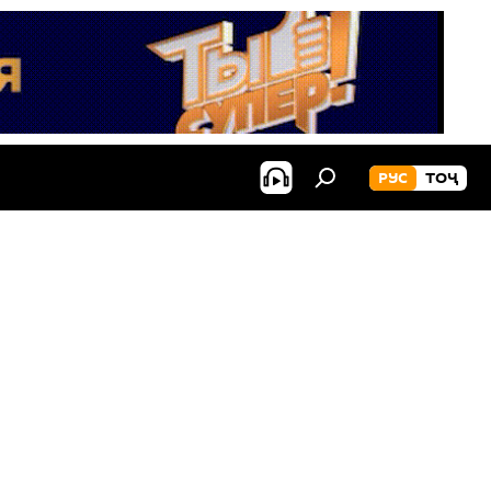
РУС
ТОҶ