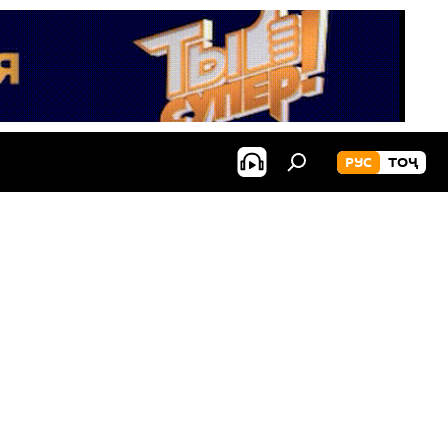
РУС
ТОҶ