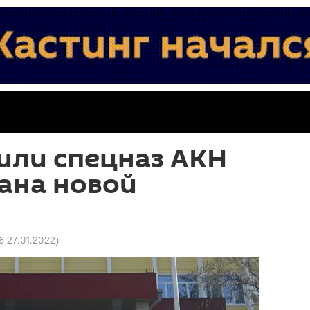
или спецназ АКН
ана новой
16 27.01.2022
)