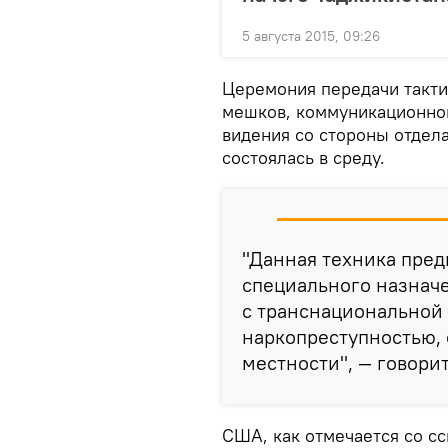
5 августа 2015, 09:26
Церемония передачи такти
мешков, коммуникационног
видения со стороны отдел
состоялась в среду.
"Данная техника пред
специального назнач
с транснациональной
наркопреступностью, 
местности", — говори
США, как отмечается со с