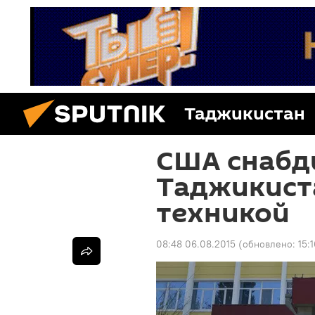
Таджикистан
США снабд
Таджикист
техникой
08:48 06.08.2015
(обновлено:
15: