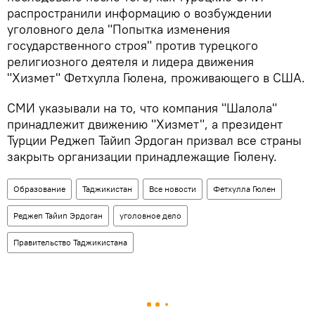
распространили информацию о возбуждении
уголовного дела "Попытка изменения
государственного строя" против турецкого
религиозного деятеля и лидера движения
"Хизмет" Фетхулла Гюлена, проживающего в США.
СМИ указывали на то, что компания "Шалола"
принадлежит движению "Хизмет", а президент
Турции Реджеп Тайип Эрдоган призвал все страны
закрыть организации принадлежащие Гюлену.
Образование
Таджикистан
Все новости
Фетхулла Гюлен
Реджеп Тайип Эрдоган
уголовное дело
Правительство Таджикистана