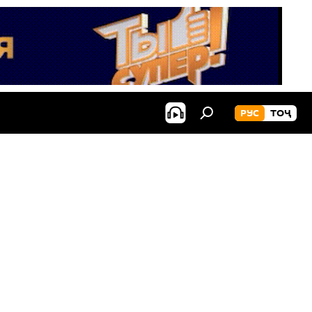
РУС
ТОҶ