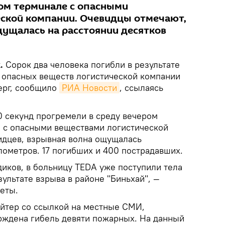
ом терминале с опасными
ской компании. Очевидцы отмечают,
щущалась на расстоянии десятков
k.
Сорок два человека погибли в результате
 опасных веществ логистической компании
верг, сообщило
РИА Новости
, ссылаясь
0 секунд прогремели в среду вечером
 с опасными веществами логистической
идцев, взрывная волна ощущалась
лометров. 17 погибших и 400 пострадавших.
иков, в больницу TEDA уже поступили тела
зультате взрыва в районе "Биньхай", —
еты.
ейтер со ссылкой на местные СМИ,
рждена гибель девяти пожарных. На данный