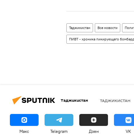
Таджикистан
Все новости
Поли
ПИВТ - хроника пикирующего бомбар
Таджикистан
ТАДЖИКИСТАН
Макс
Telegram
Дзен
VK