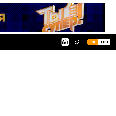
РУС
ТОҶ