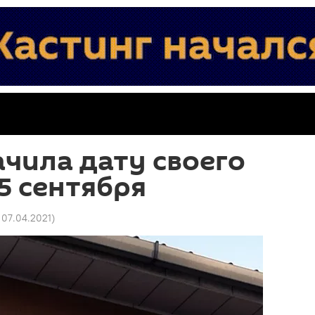
чила дату своего
15 сентября
 07.04.2021
)