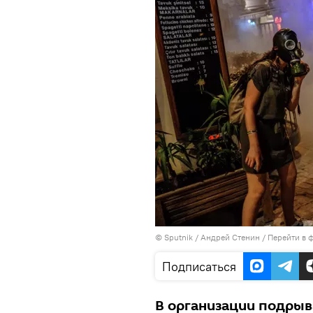
©
Sputnik
/ Андрей Стенин
/
Перейти в 
Подписаться
В организации подрыв