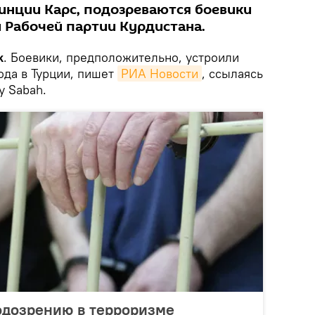
винции Карс, подозреваются боевики
 Рабочей партии Курдистана.
k
. Боевики, предположительно, устроили
ода в Турции, пишет
РИА Новости
, ссылаясь
y Sabah.
одозрению в терроризме