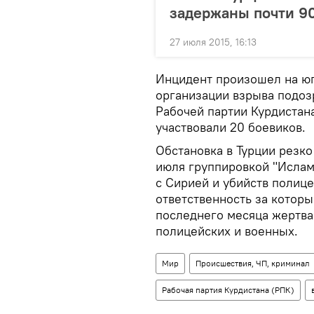
задержаны почти 9
27 июля 2015, 16:13
Инцидент произошел на юг
организации взрыва подоз
Рабочей партии Курдистан
участвовали 20 боевиков.
Обстановка в Турции резко
июля группировкой "Исламс
с Сирией и убийств полице
ответственность за которы
последнего месяца жертва
полицейских и военных.
Мир
Происшествия, ЧП, криминал
Рабочая партия Курдистана (РПК)