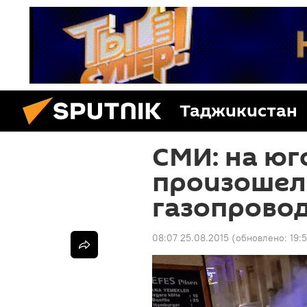
Таджикистан
СМИ: на юг
произошел 
газопрово
08:07 25.08.2015
(обновлено:
19: