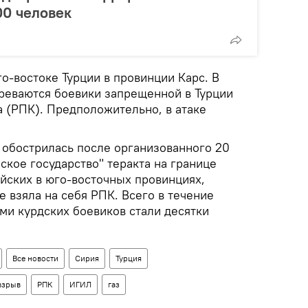
00 человек
о-востоке Турции в провинции Карс. В
реваются боевики запрещенной в Турции
а (РПК). Предположительно, в атаке
 обострилась после организованного 20
кое государство" теракта на границе
йских в юго-восточных провинциях,
е взяла на себя РПК. Всего в течение
ми курдских боевиков стали десятки
Все новости
Сирия
Турция
взрыв
РПК
ИГИЛ
газ