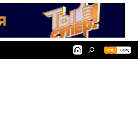
РУС
ТОҶ