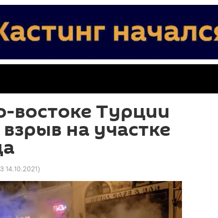
о-востоке Турции
взрыв на участке
да
53 14.10.2021
)