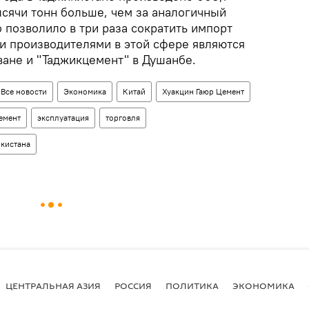
тысячи тонн больше, чем за аналогичный
 позволило в три раза сократить импорт
 производителями в этой сфере являются
ване и "Таджикцемент" в Душанбе.
Все новости
Экономика
Китай
Хуакцин Гаюр Цемент
емент
эксплуатация
торговля
кистана
ЦЕНТРАЛЬНАЯ АЗИЯ
РОССИЯ
ПОЛИТИКА
ЭКОНОМИКА