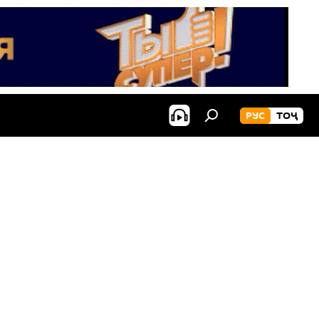
РУС
ТОҶ