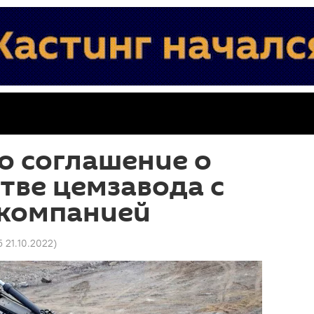
о соглашение о
тве цемзавода с
 компанией
5 21.10.2022
)