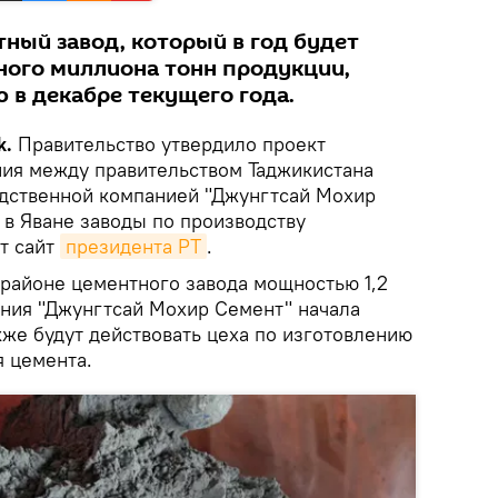
тный завод, который в год будет
ного миллиона тонн продукции,
 в декабре текущего года.
k.
Правительство утвердило проект
ия между правительством Таджикистана
дственной компанией "Джунгтсай Мохир
 в Яване заводы по производству
т сайт
президента РТ
.
 районе цементного завода мощностью 1,2
ания "Джунгтсай Мохир Семент" начала
акже будут действовать цеха по изготовлению
я цемента.