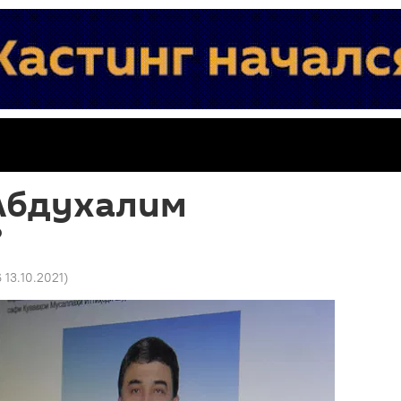
 Абдухалим
?
6 13.10.2021
)