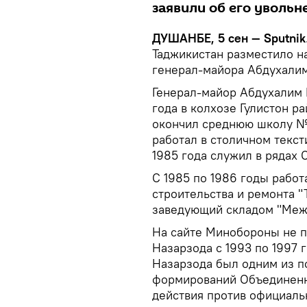
заявили об его увольн
ДУШАНБЕ, 5 сен — Sputnik
Таджикистан разместило н
генерал-майора Абдухалим
Генерал-майор Абдухалим 
года в колхозе Гулистон ра
окончил среднюю школу №6
работал в столичном текст
1985 года служил в рядах 
С 1985 по 1986 годы рабо
строительства и ремонта "
заведующий складом "Меж
На сайте Минобороны не п
Назарзода с 1993 по 1997 
Назарзода был одним из 
формирований Объединенн
действия против официаль