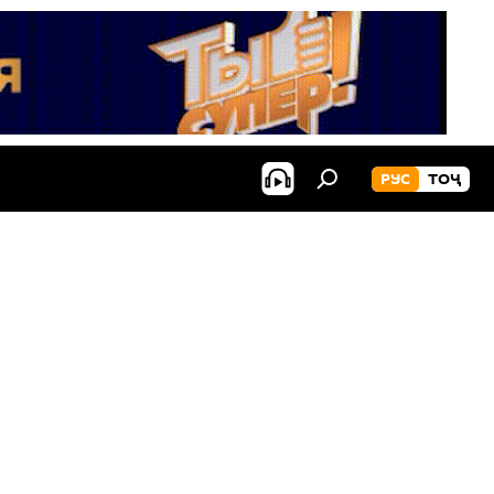
РУС
ТОҶ