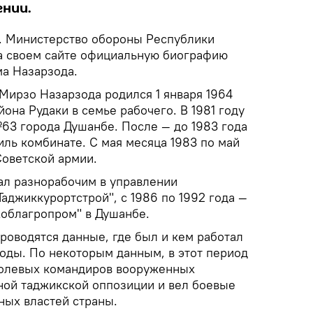
ении.
. Министерство обороны Республики
а своем сайте официальную биографию
а Назарзода.
Мирзо Назарзода родился 1 января 1964
йона Рудаки в семье рабочего. В 1981 году
3 города Душанбе. После — до 1983 года
иль комбинате. С мая месяца 1983 по май
Советской армии.
тал разнорабочим в управлении
Таджиккурортстрой", с 1986 по 1992 года —
облагропром" в Душанбе.
роводятся данные, где был и кем работал
годы. По некоторым данным, в этот период
полевых командиров вооруженных
ой таджикской оппозиции и вел боевые
ных властей страны.