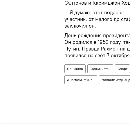
Султонов и Каримджон Хо
— Я думаю, этот подарок —
участник, от малого до ст
заключил он.
День рождения президента
Он родился в 1952 году, т
Путин. Правда Рахмон на д
появился на свет 7 октября
Общество
Таджикистан
Спорт
Эмомали Рахмон
Новости Худжанд