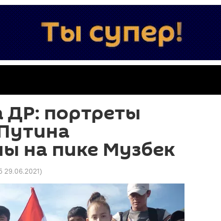
 ДР: портреты
 Путина
ы на пике Музбек
5 29.06.2021
)