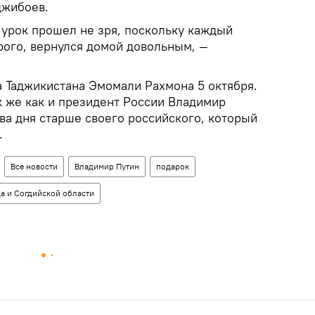
джибоев.
 урок прошел не зря, поскольку каждый
арого, вернулся домой довольным, —
 Таджикистана Эмомали Рахмона 5 октября.
ак же как и президент России Владимир
ва дня старше своего российского, который
.
Все новости
Владимир Путин
подарок
а и Согдийской области