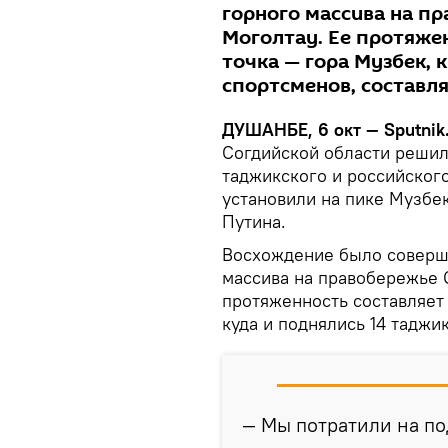
горного массива на п
Моголтау. Ее протяжен
точка — гора Музбек, 
спортсменов, составля
ДУШАНБЕ, 6 окт — Sputnik
Согдийской области решил
таджикского и российского
установили на пике Музбе
Путина.
Восхождение было соверше
массива на правобережье 
протяженность составляет 
куда и поднялись 14 таджи
— Мы потратили на по