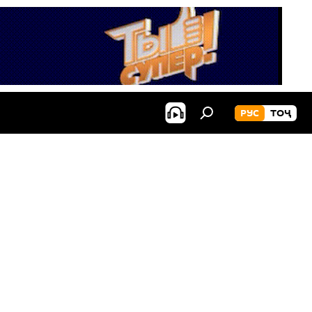
РУС
ТОҶ