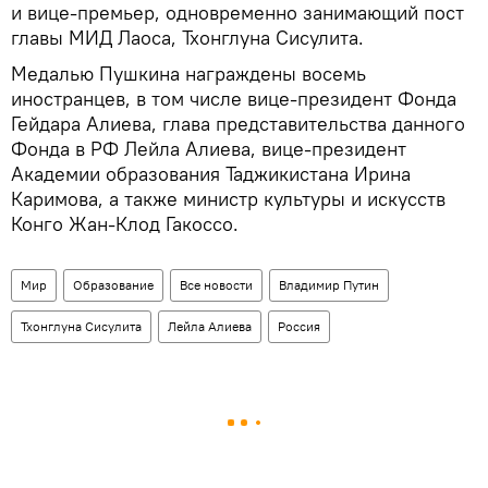
и вице-премьер, одновременно занимающий пост
главы МИД Лаоса, Тхонглуна Сисулита.
Медалью Пушкина награждены восемь
иностранцев, в том числе вице-президент Фонда
Гейдара Алиева, глава представительства данного
Фонда в РФ Лейла Алиева, вице-президент
Академии образования Таджикистана Ирина
Каримова, а также министр культуры и искусств
Конго Жан-Клод Гакоссо.
Мир
Образование
Все новости
Владимир Путин
Тхонглуна Сисулита
Лейла Алиева
Россия