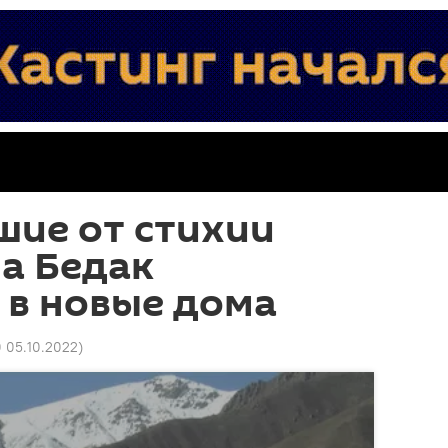
шие от стихии
а Бедак
 в новые дома
0 05.10.2022
)