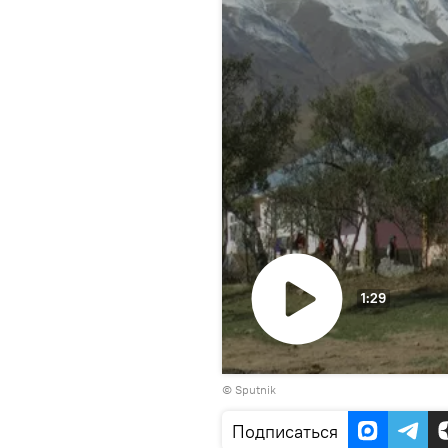
1:29
Воспроизвести
© Sputnik
видео
Подписаться