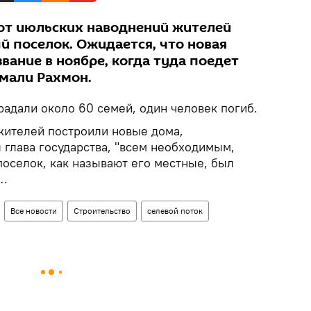
от июльских наводнений жителей
й поселок. Ожидается, что новая
вание в ноябре, когда туда поедет
мали Рахмон.
радали около 60 семей, один человек погиб.
 жителей построили новые дома,
л глава государства, "всем необходимым,
поселок, как называют его местные, был
й…
Все новости
Строительство
селевой поток