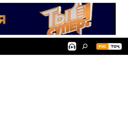
РУС
ТОҶ